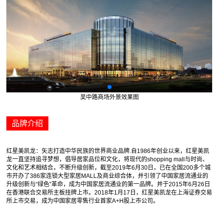
吴中路商场外景效果图
品牌介绍
红星美凯龙：矢志打造中华民族的世界商业品牌.自1986年创业以来，红星美凯
龙一直坚持追寻梦想，倡导居家品位和文化，将现代的shopping mall与时尚、
文化和艺术相结合，不断升级创新，截至2019年6月30日，已在全国200多个城
市开办了386家连锁大型家居MALL及商业综合体，并引领了中国家居流通业的
升级创新与“绿色”革命，成为中国家居流通业的第一品牌。并于2015年6月26日
在香港联合交易所主板挂牌上市。2018年1月17日，红星美凯龙在上海证券交易
所上市交易，成为中国家居零售行业首家A+H股上市公司。