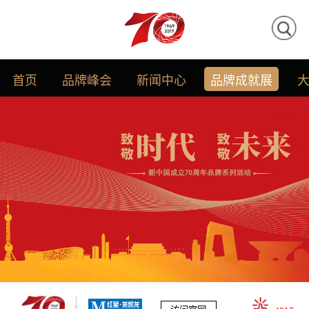
首页
品牌峰会
新闻中心
品牌成就展