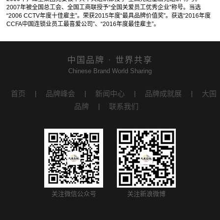
2007年被全国总工会、全国工商联授予“全国关爱员工优秀企业”称号。当选
“2006 CCTV年度十佳雇主”。荣获2015年度“最具品牌价值奖”。获选“2016年度
CCFA中国连锁业员工最喜爱公司”、“2016年度最佳雇主”。
中国品牌 · 世界共享
Chinese Brand World Sharing
首页
品牌峰会
新闻中心
品牌成就展
大国
|
|
|
|
品牌
联系我们
|
关注微信公众号
关注新浪微博