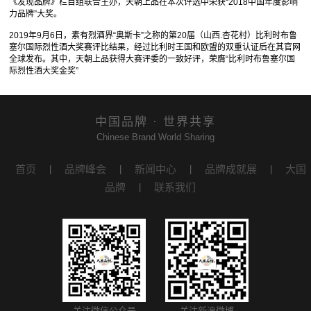
《发现品牌》栏目组联合主办，天朝上品在本次评选中荣获“2018中国年度影响
力品牌”大奖。
2019年9月6日，素有烈酒界“奥斯卡”之称的第20届（山西.杏花村）比利时布鲁
塞尔国际烈性酒大奖赛评比结果，经过比利时王国和欧盟的双重认证后在其官网
全球发布。其中，天朝上品获得大赛评委的一致好评，荣膺“比利时布鲁塞尔国
际烈性酒大奖金奖”
中国品牌 · 世界共享
Chinese Brand World Sharing
首页
品牌峰会
新闻中心
品牌成就展
大国
|
|
|
|
品牌
联系我们
|
关注微信公众号
关注新浪微博