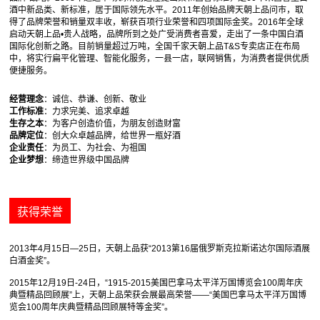
酒中新品类、新标准，居于国际领先水平。2011年创始品牌天朝上品问巿，取
得了品牌荣誉和销量双丰收，崭获百项行业荣誉和四项国际金奖。2016年全球
启动天朝上品•贵人战略，品牌所到之处广受消费者喜爱，走出了一条中国白酒
国际化创新之路。目前销量超过万吨，全国千家天朝上品T&S专卖店正在布局
中，将实行扁平化管理、智能化服务，一县一店，联网销售，为消费者提供优质
便捷服务。
经营理念
：诚信、恭谦、创新、敬业
工作标准
：力求完美、追求卓越
生存之本
：为客户创造价值，为朋友创造财富
品牌定位
：创大众卓越品牌，给世界一瓶好酒
企业责任
：为员工、为社会、为祖国
企业梦想
：缔造世界级中国品牌
获得荣誉
2013年4月15日—25日，天朝上品获“2013第16届俄罗斯克拉斯诺达尔国际酒展
白酒金奖”。
2015年12月19日-24日，“1915-2015美国巴拿马太平洋万国博览会100周年庆
典暨精品回顾展”上，天朝上品荣获会展最高荣誉——“美国巴拿马太平洋万国博
览会100周年庆典暨精品回顾展特等金奖”。