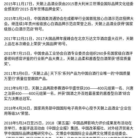
2015年11月17日，天朝上品酒业获由2015意大利米兰世博会国际品牌文化组委
会颁发的“2015·百年世博品牌金奖”。
2015年3月24日，中国酒类流通协会在成都举行全国首批放心白酒示范店授牌大
会。继连续3年贵州省级放心白酒品牌示范店荣誉之后，天朝上品酒业获得“国家
级放心白酒示范店”称号。
2017年12月21日，2017大国品牌年度峰会在北京万达文华酒店盛大召开，天朝
上品在本次峰会上荣获“大国品牌”称号。
2015年7月15日，中国食品工业协会白酒专业委员会组织260多名国家级白酒评
委密码感官评鉴的行业新产品大赛上，天朝上品柔和酱香型白酒荣获“感官质量
奖”。
2011年3月6日，“天朝上品│天下乐”系列产品为中国白酒行业唯一的“中国质量
万里行”质量信誉跟踪产品。
2013年9月7日，天朝上品两款参赛酒中华盛世获200——400元组第一名、兴唐
之治获400——600元组第一名，并获“国酒之外百姓最喜爱的酱香型白酒”综合
实力决赛总冠军。
2018年4月26日，国家商务部中国国际电子商务中心授予天朝上品酒业“企业信
用等级3A”荣誉。
2018年5月24日至25日，2018（第五届）中国品牌影响力评价成果发布活动在
京举行，本届评选活动由《中国企业报》集团、中国改革报社、对外经济贸易大
学中国国际品牌战略研究中心、文博会中国国际企业品牌文化博览会组委会、