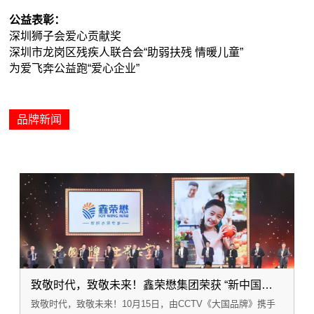
公益表彰：
深圳狮子会爱心贡献奖
深圳市龙岗区残疾人联合会“助弱扶残 情暖儿童”
为爱飞奔公益跑“爱心企业”
品牌新闻
致敬时代，致敬未来！鑫荣懋集团荣获 “新中国成立70周年70
致敬时代，致敬未来！10月15日，由CCTV《大国品牌》携手