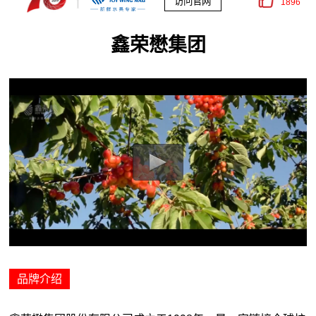
访问官网
1896
鑫荣懋集团
品牌介绍