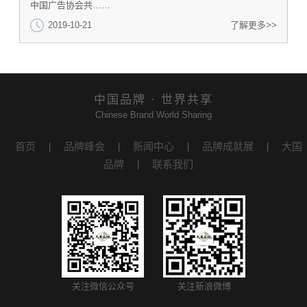
中国广告协会共……
2019-10-21
了解更多>>
中国品牌 · 世界共享
Chinese Brand World Sharing
首页
品牌峰会
新闻中心
品牌成就展
大国
|
|
|
|
品牌
联系我们
|
关注微信公众号
关注新浪微博