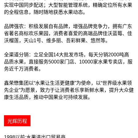
实现中国同步配送；大型智能管理系统，精确定位所有水果
的全程信息，随时随地获悉水果动态。
品牌强农：积极发展自有品牌，增强品牌竞争力，拥有广东
省著名商标欢乐果园，消费者喜爱的高端品牌佳沃蓝莓、佳
沃榴莲，天山1号、维多丽、吾彩鲜果、悠然等。
全渠道分销：立足全国14大批发市场，每天分销2000吨高
品质水果，直接服务5000家门店、10000家水果专卖店，服
务近千万消费者。
鑫荣懋集团以“水果让生活更健康”为使命，以“世界级水果领
先企业”为愿景，致力于让消费者乐享新鲜水果，提升大众健
康生活品质，推动中国果业可持续发展。
光辉历程
1998以前:水果进出口贸易商