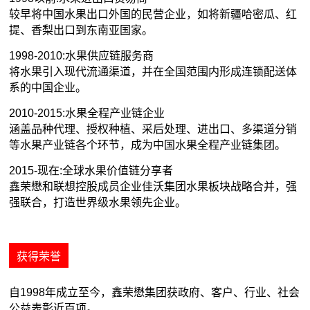
较早将中国水果出口外国的民营企业，如将新疆哈密瓜、红
提、香梨出口到东南亚国家。
1998-2010:水果供应链服务商
将水果引入现代流通渠道，并在全国范围内形成连锁配送体
系的中国企业。
2010-2015:水果全程产业链企业
涵盖品种代理、授权种植、采后处理、进出口、多渠道分销
等水果产业链各个环节，成为中国水果全程产业链集团。
2015-现在:全球水果价值链分享者
鑫荣懋和联想控股成员企业佳沃集团水果板块战略合并，强
强联合，打造世界级水果领先企业。
获得荣誉
自1998年成立至今，鑫荣懋集团获政府、客户、行业、社会
公益表彰近百项。