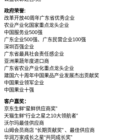
政府荣誉:
改革开放40周年广东省优秀企业
农业产业化国家重点龙头企业
中国服务业500强
广东企业500强、广东民营企业100强
深圳百强企业
广东省最具社会责任感企业
亚洲果蔬年度进口商
广东省农业产业化重点龙头企业
建国六十周年中国果品产业发展杰出贡献奖
中国果业领军企业
中国果业十强
客户嘉奖：
京东生鲜“星鲜供应商奖”
天猫生鲜“行业之星之10大领航者”
沃尔玛最佳供应商
山姆会员商店 “长期贡献奖” 、最佳供应商
华润万家成长之星“共同成长奖”